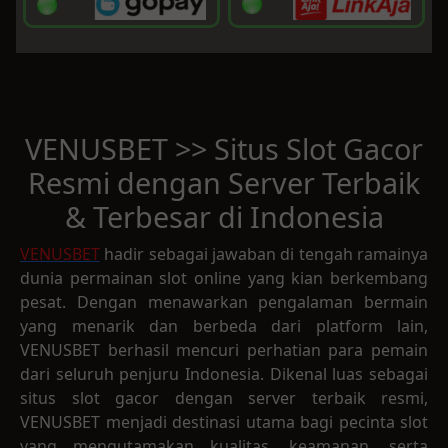
VENUSBET >> Situs Slot Gacor
Resmi dengan Server Terbaik
& Terbesar di Indonesia
VENUSBET
hadir sebagai jawaban di tengah ramainya
dunia permainan slot online yang kian berkembang
pesat. Dengan menawarkan pengalaman bermain
yang menarik dan berbeda dari platform lain,
VENUSBET berhasil mencuri perhatian para pemain
dari seluruh penjuru Indonesia. Dikenal luas sebagai
situs slot gacor dengan server terbaik resmi,
VENUSBET menjadi destinasi utama bagi pecinta slot
yang mengutamakan kualitas, keamanan, serta