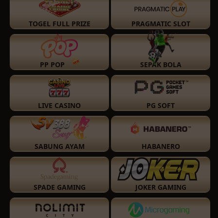
TOGEL FULL PRIZE
PRAGMATIC SLOT
PP POP
SEPAK BOLA
LIVE CASINO
PG SOFT
SABUNG AYAM
HABANERO
SPADE GAMING
JOKER GAMING