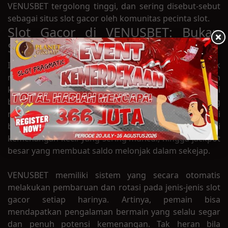
VENUSBET tergolong tinggi, dan sering disebut-sebut
sebagai situs slot gacor oleh komunitas pecinta slot.
Slot Gacor di VENUSBET: Bukan
Sekadar Istilah
Istilah
slot gacor
sering kali digunakan untuk
menggambarkan mesin slot yang memberikan
kemenangan secara konsisten. Di VENUSBET, istilah ini
bukan sekadar label kosong. Banyak member yang
merasakan sendiri bagaimana slot di platform ini
benar-benar memberikan hasil nyata. Baik itu dari
kemenangan kecil yang sering muncul, hingga jackpot
besar yang membuat saldo melonjak dalam sekejap.
VENUSBET memiliki sistem yang secara otomatis
melakukan pembaruan dan rotasi pada jenis-jenis slot
gacor setiap harinya. Artinya, pemain bisa
mendapatkan pengalaman bermain yang selalu segar
dan penuh potensi kemenangan. Tak heran bila