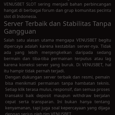
VENUSBET SLOT sering menjadi bahan perbincangan
hangat di berbagai forum dan grup komunitas pecinta
slot di Indonesia.
Server Terbaik dan Stabilitas Tanpa
Gangguan
Salah satu alasan utama mengapa VENUSBET begitu
dipercaya adalah karena kestabilan server-nya. Tidak
ada yang lebih menjengkelkan daripada sedang
bermain dan tiba-tiba permainan terputus atau lag
karena koneksi server yang buruk. Di VENUSBET, hal
itu hampir tidak pernah terjadi.
Dengan dukungan server terbaik dan resmi, pemain
bisa menikmati permainan tanpa hambatan teknis.
Setiap klik terasa mulus, responsif, dan semua proses
transaksi baik deposit maupun withdraw berjalan
cepat serta transparan. Ini bukan hanya tentang
kenyamanan, tapi juga soal kepercayaan yang dijaga
dengan serius oleh tim VENUSBET.