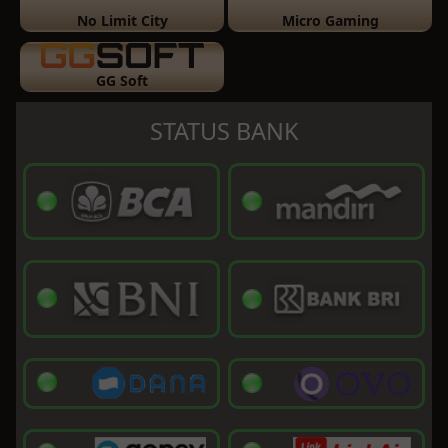
No Limit City
Micro Gaming
GG Soft
STATUS BANK