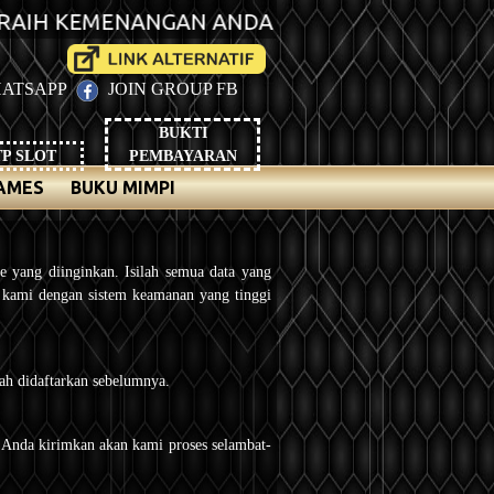
H KEMENANGAN ANDA HANYA DI VENUS BET.
ATSAPP
JOIN GROUP FB
BUKTI
P SLOT
PEMBAYARAN
AMES
BUKU MIMPI
 yang diinginkan. Isilah semua data yang
r kami dengan sistem keamanan yang tinggi
ah didaftarkan sebelumnya.
g Anda kirimkan akan kami proses selambat-