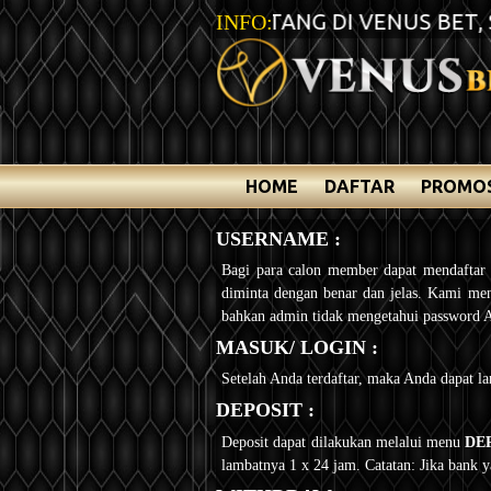
SELAMAT DATANG DI VENUS BET, SIT
INFO:
HOME
DAFTAR
PROMO
USERNAME :
Bagi para calon member dapat mendaftar
diminta dengan benar dan jelas. Kami men
bahkan admin tidak mengetahui password An
MASUK/ LOGIN :
Setelah Anda terdaftar, maka Anda dapat
DEPOSIT :
Deposit dapat dilakukan melalui menu
DE
lambatnya 1 x 24 jam. Catatan: Jika bank 