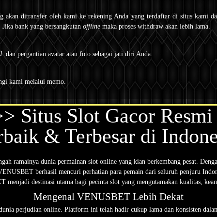
 akan ditransfer oleh kami ke rekening Anda yang terdaftar di situs kami 
n: Jika bank yang bersangkutan
offline
maka proses withdraw akan lebih lama.
d
dan pergantian avatar atau foto sebagai jati diri Anda.
ungi kami melalui memo.
Situs Slot Gacor Resmi 
rbaik & Terbesar di Indone
engah ramainya dunia permainan slot online yang kian berkembang pesat. De
VENUSBET berhasil mencuri perhatian para pemain dari seluruh penjuru Indones
 menjadi destinasi utama bagi pecinta slot yang mengutamakan kualitas, keam
Mengenal VENUSBET Lebih Dekat
ia perjudian online. Platform ini telah hadir cukup lama dan konsisten dala