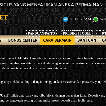
US YANG MENYAJIKAN ANEKA PERMAINAN. RAI
TELEGRAM
WH
PANDUAN/PAITO
PREDIKSI TOGEL
RT
SI
BONUS CENTER
CARA BERMAIN
BANTUAN
G
 dari menu
DAFTAR
kemudian isi semua data yang diminta beserta username
jamin kerahasiaan data pribadi Anda yang sepenuhnya tersimpan pada serve
da karena telah terenkripsi pada basis data kami.
 langsung melakukan login dengan menggunakan
username
dan
password
yang tel
POSIT.
Isilah data-data yang dibutuhkan dengan benar dan jelas. Deposit yan
yang bersangkutan sedang
offline
maka proses deposit akan lebih lama.