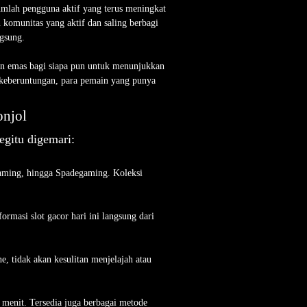
 Jumlah pengguna aktif yang terus meningkat
 komunitas yang aktif dan saling berbagi
gsung.
tan emas bagi siapa pun untuk menunjukkan
 keberuntungan, para pemain yang punya
njol
gitu digemari:
aming, hingga Spadegaming. Koleksi
rmasi slot gacor hari ini langsung dari
, tidak akan kesulitan menjelajah atau
 menit. Tersedia juga berbagai metode